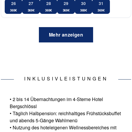
26
27
28
29
30
31
369
€
369
€
369
€
369
€
369
€
369
€
Mehr anzeigen
BEWERTUNG
INKLUSIVLEISTUNGEN
HOTEL
KINDERINFO
REISEINFO
URLAUBSREGION
REISEANB
INKLUSIVLEISTUNGEN
• 2 bis 14 Übernachtungen im 4-Sterne Hotel
Bergschlössl
• Täglich Halbpension: reichhaltiges Frühstücksbuffet
und abends 5-Gänge Wahlmenü
• Nutzung des hoteleigenen Wellnessbereiches mit