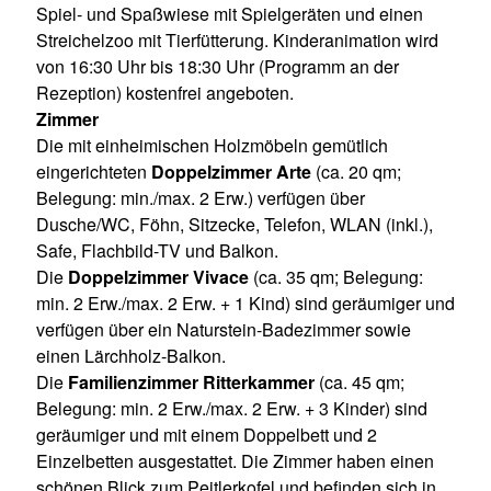
Spiel- und Spaßwiese mit Spielgeräten und einen
Streichelzoo mit Tierfütterung. Kinderanimation wird
von 16:30 Uhr bis 18:30 Uhr (Programm an der
Rezeption) kostenfrei angeboten.
Zimmer
Die mit einheimischen Holzmöbeln gemütlich
eingerichteten
Doppelzimmer Arte
(ca. 20 qm;
Belegung: min./max. 2 Erw.) verfügen über
Dusche/WC, Föhn, Sitzecke, Telefon, WLAN (inkl.),
Safe, Flachbild-TV und Balkon.
Die
Doppelzimmer Vivace
(ca. 35 qm; Belegung:
min. 2 Erw./max. 2 Erw. + 1 Kind) sind geräumiger und
verfügen über ein Naturstein-Badezimmer sowie
einen Lärchholz-Balkon.
Die
Familienzimmer Ritterkammer
(ca. 45 qm;
Belegung: min. 2 Erw./max. 2 Erw. + 3 Kinder) sind
geräumiger und mit einem Doppelbett und 2
Einzelbetten ausgestattet. Die Zimmer haben einen
schönen Blick zum Peitlerkofel und befinden sich in