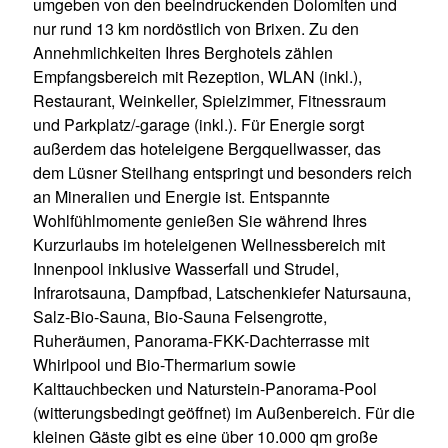
umgeben von den beeindruckenden Dolomiten und
nur rund 13 km nordöstlich von Brixen. Zu den
Annehmlichkeiten Ihres Berghotels zählen
Empfangsbereich mit Rezeption, WLAN (inkl.),
Restaurant, Weinkeller, Spielzimmer, Fitnessraum
und Parkplatz/-garage (inkl.). Für Energie sorgt
außerdem das hoteleigene Bergquellwasser, das
dem Lüsner Steilhang entspringt und besonders reich
an Mineralien und Energie ist. Entspannte
Wohlfühlmomente genießen Sie während Ihres
Kurzurlaubs im hoteleigenen Wellnessbereich mit
Innenpool inklusive Wasserfall und Strudel,
Infrarotsauna, Dampfbad, Latschenkiefer Natursauna,
Salz-Bio-Sauna, Bio-Sauna Felsengrotte,
Ruheräumen, Panorama-FKK-Dachterrasse mit
Whirlpool und Bio-Thermarium sowie
Kalttauchbecken und Naturstein-Panorama-Pool
(witterungsbedingt geöffnet) im Außenbereich. Für die
kleinen Gäste gibt es eine über 10.000 qm große