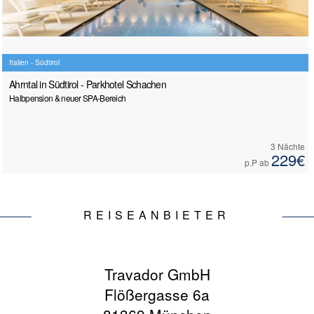
Italien - Südtirol
Ahrntal in Südtirol - Parkhotel Schachen
Halbpension & neuer SPA-Bereich
3 Nächte
229€
p.P ab
REISEANBIETER
Travador GmbH
Flößergasse 6a