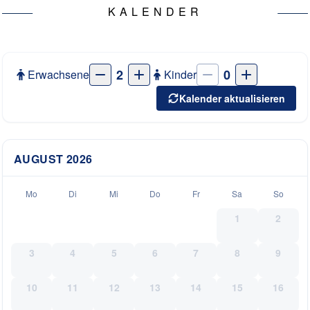
KALENDER
2
0
Erwachsene
Kinder
Kalender aktualisieren
AUGUST
2026
Mo
Di
Mi
Do
Fr
Sa
So
1
2
3
4
5
6
7
8
9
10
11
12
13
14
15
16