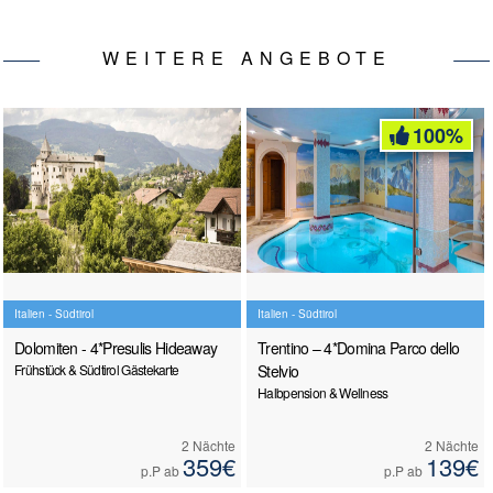
WEITERE ANGEBOTE
100%
Italien - Südtirol
Italien - Südtirol
Dolomiten - 4*Presulis Hideaway
Trentino – 4*Domina Parco dello
Frühstück & Südtirol Gästekarte
Stelvio
Halbpension & Wellness
2 Nächte
2 Nächte
359€
139€
p.P ab
p.P ab