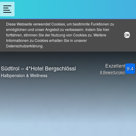
Diese Webseite verwendet Cookies, um bestimmte Funktionen zu
ermöglichen und unser Angebot zu verbessern. Indem Sie hier
fortfahren, stimmen Sie der Nutzung von Cookies zu. Weitere
OK
Informationen zu Cookies erhalten Sie in unserer
Datenschutzerklärung
.
Exzellent
Südtirol – 4*Hotel Bergschlössl
9.4
8 Bewertungen
Halbpension & Wellness