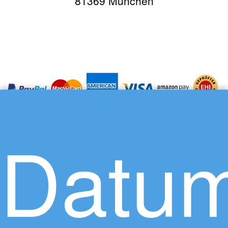
81369 München
Datum
Über uns
Karriere
Datenschutz
Impressum
AGB
Presse
So funktioniert Travador
Lexikon - Begriffe schnell erklärt
Kontaktieren Sie uns
bei Facebook
bei Instagram
Newsletter-Anmeldung