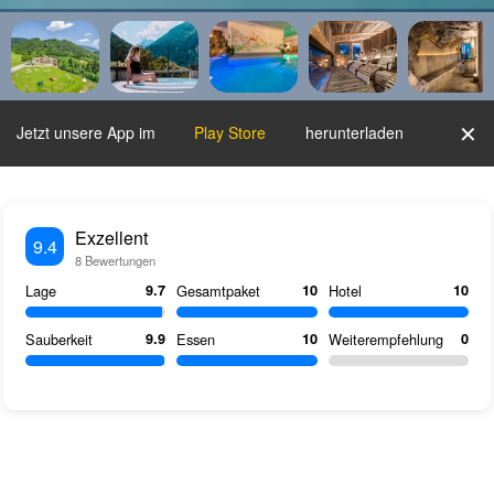
✕
Jetzt unsere App im
Play Store
herunterladen
Exzellent
9.4
8
Bewertungen
Lage
9.7
Gesamtpaket
10
Hotel
10
Sauberkeit
9.9
Essen
10
Weiterempfehlung
0