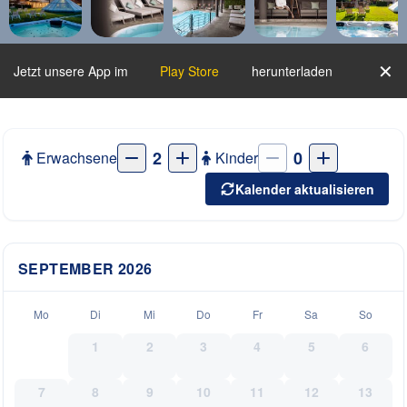
✕
Jetzt unsere App im
Play Store
herunterladen
2
0
Erwachsene
Kinder
Kalender aktualisieren
SEPTEMBER
2026
Mo
Di
Mi
Do
Fr
Sa
So
1
2
3
4
5
6
7
8
9
10
11
12
13