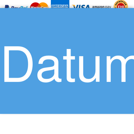
Datum
Über uns
Karriere
Datenschutz
Impressum
AGB
Presse
So funktioniert Travador
Lexikon - Begriffe schnell erklärt
Kontaktieren Sie uns
bei Facebook
bei Instagram
Newsletter-Anmeldung
© 2013 - 2026 Travador - Alle Rechte vorbehalten