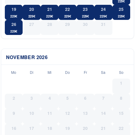
229
€
19
20
21
22
23
24
25
229
€
229
€
229
€
229
€
229
€
229
€
229
€
26
27
28
29
30
31
229
€
NOVEMBER
2026
Mo
Di
Mi
Do
Fr
Sa
So
1
2
3
4
5
6
7
8
9
10
11
12
13
14
15
16
17
18
19
20
21
22