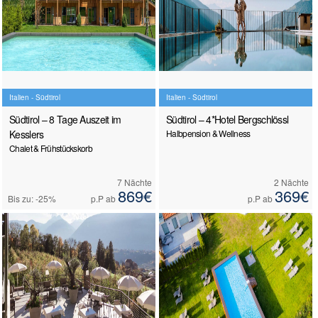
Italien - Südtirol
Italien - Südtirol
Südtirol – 8 Tage Auszeit im
Südtirol – 4*Hotel Bergschlössl
Kesslers
Halbpension & Wellness
Chalet & Frühstückskorb
7 Nächte
2 Nächte
869€
369€
Bis zu: -25%
p.P ab
p.P ab