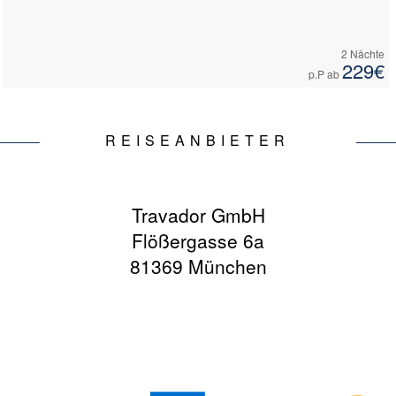
2 Nächte
229€
p.P ab
REISEANBIETER
Travador GmbH
Flößergasse 6a
81369 München