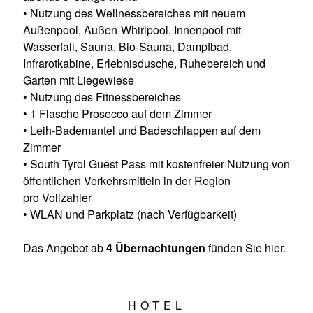
• Nutzung des Wellnessbereiches mit neuem
Außenpool, Außen-Whirlpool, Innenpool mit
Wasserfall, Sauna, Bio-Sauna, Dampfbad,
Infrarotkabine, Erlebnisdusche, Ruhebereich und
Garten mit Liegewiese
• Nutzung des Fitnessbereiches
• 1 Flasche Prosecco auf dem Zimmer
• Leih-Bademantel und Badeschlappen auf dem
Zimmer
• South Tyrol Guest Pass mit kostenfreier Nutzung von
öffentlichen Verkehrsmitteln in der Region
pro Vollzahler
• WLAN und Parkplatz (nach Verfügbarkeit)
Das Angebot ab
4 Übernachtungen
fünden Sie
hier
.
INKLUSIVLEISTUNGEN
HOTEL
KINDERINFO
REISEINFO
URLAUBSREGION
REISEANBI
HOTEL