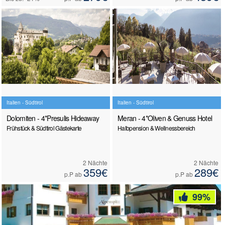
Italien - Südtirol
Italien - Südtirol
Dolomiten - 4*Presulis Hideaway
Meran - 4*Oliven & Genuss Hotel
Frühstück & Südtirol Gästekarte
Halbpension & Wellnessbereich
2 Nächte
2 Nächte
359€
289€
p.P ab
p.P ab
99%