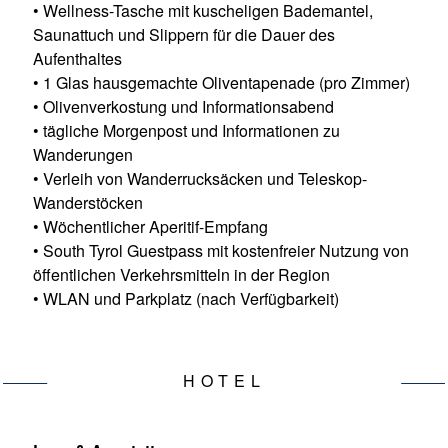
• Wellness-Tasche mit kuscheligen Bademantel,
Saunattuch und Slippern für die Dauer des
Aufenthaltes
• 1 Glas hausgemachte Oliventapenade (pro Zimmer)
• Olivenverkostung und Informationsabend
• tägliche Morgenpost und Informationen zu
Wanderungen
• Verleih von Wanderrucksäcken und Teleskop-
Wanderstöcken
• Wöchentlicher Aperitif-Empfang
• South Tyrol Guestpass mit kostenfreier Nutzung von
öffentlichen Verkehrsmitteln in der Region
• WLAN und Parkplatz (nach Verfügbarkeit)
INKLUSIVLEISTUNGEN
HOTEL
REISEINFO
URLAUBSREGION
REISEANBIET
HOTEL