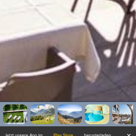
✕
Jetzt unsere App im
Play Store
herunterladen