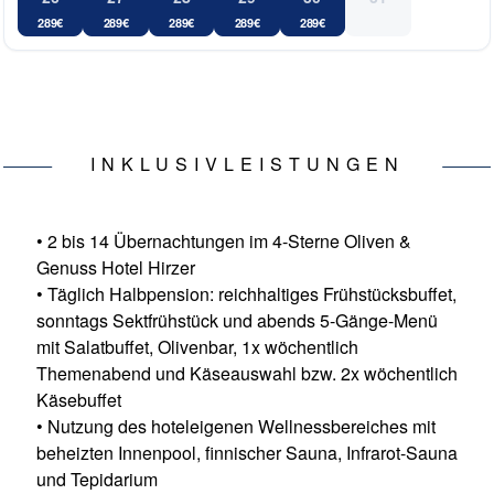
289
€
289
€
289
€
289
€
289
€
INKLUSIVLEISTUNGEN
• 2 bis 14 Übernachtungen im 4-Sterne Oliven &
Genuss Hotel Hirzer
• Täglich Halbpension: reichhaltiges Frühstücksbuffet,
sonntags Sektfrühstück und abends 5-Gänge-Menü
mit Salatbuffet, Olivenbar, 1x wöchentlich
Themenabend und Käseauswahl bzw. 2x wöchentlich
Käsebuffet
• Nutzung des hoteleigenen Wellnessbereiches mit
beheizten Innenpool, finnischer Sauna, Infrarot-Sauna
und Tepidarium