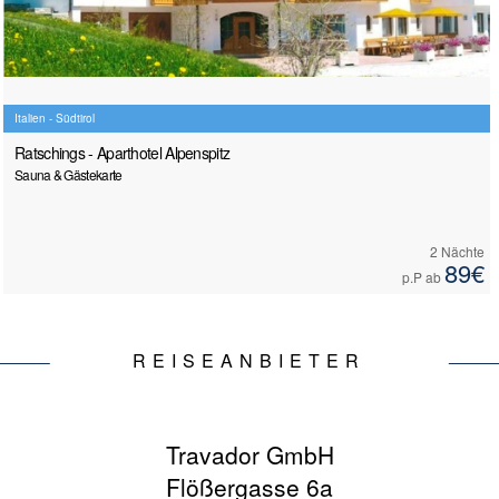
Italien - Südtirol
Ratschings - Aparthotel Alpenspitz
Sauna & Gästekarte
2 Nächte
89€
p.P ab
REISEANBIETER
Travador GmbH
Flößergasse 6a