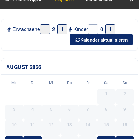
2
0
Erwachsene
Kinder
Kalender aktualisieren
AUGUST
2026
Mo
Di
Mi
Do
Fr
Sa
So
1
2
3
4
5
6
7
8
9
10
11
12
13
14
15
16