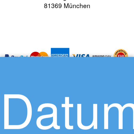
81369 München
Datum
Über uns
Karriere
Datenschutz
Impressum
AGB
Presse
So funktioniert Travador
Lexikon - Begriffe schnell erklärt
Kontaktieren Sie uns
bei Facebook
bei Instagram
Newsletter-Anmeldung