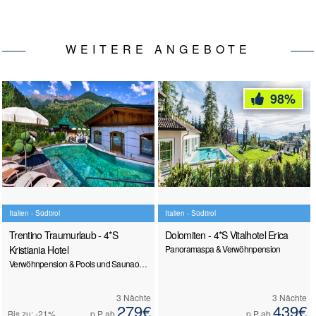
WEITERE ANGEBOTE
98%
Italien - Südtirol
Italien - Südtirol
Trentino Traumurlaub - 4*S
Dolomiten - 4*S Vitalhotel Erica
Kristiania Hotel
Panoramaspa & Verwöhnpension
Verwöhnpension & Pools und Saunaoase
3 Nächte
3 Nächte
279€
439€
Bis zu: -21%
p.P ab
p.P ab