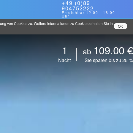
+49 (0)89
904752222
Erreichbar
12:00
-
18:00
Uhr
ng von Cookies zu. Weitere Informationen zu Cookies erhalten Sie in
OK
1
109.00 €
ab
Nacht
Sie sparen bis zu 25 %