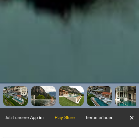
✕
Jetzt unsere App im
Play Store
herunterladen