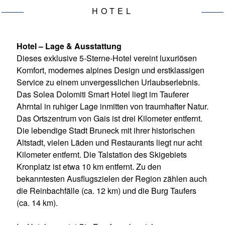
INKLUSIVLEISTUNGEN
HOTEL
KINDERINFO
REISEINFO
URLAUBSREGION
REISEANBI
HOTEL
Hotel – Lage & Ausstattung
Dieses exklusive 5-Sterne-Hotel vereint luxuriösen
Komfort, modernes alpines Design und erstklassigen
Service zu einem unvergesslichen Urlaubserlebnis.
Das Solea Dolomiti Smart Hotel liegt im Tauferer
Ahrntal in ruhiger Lage inmitten von traumhafter Natur.
Das Ortszentrum von Gais ist drei Kilometer entfernt.
Die lebendige Stadt Bruneck mit ihrer historischen
Altstadt, vielen Läden und Restaurants liegt nur acht
Kilometer entfernt. Die Talstation des Skigebiets
Kronplatz ist etwa 10 km entfernt. Zu den
bekanntesten Ausflugszielen der Region zählen auch
die Reinbachfälle (ca. 12 km) und die Burg Taufers
(ca. 14 km).