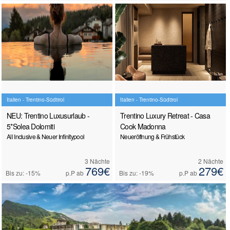
Italien - Trentino-Südtirol
Italien - Trentino-Südtirol
NEU: Trentino Luxusurlaub -
Trentino Luxury Retreat - Casa
5*Solea Dolomiti
Cook Madonna
All Inclusive & Neuer Infinitypool
Neueröffnung & Frühstück
3 Nächte
2 Nächte
769€
279€
Bis zu: -15%
p.P ab
Bis zu: -19%
p.P ab