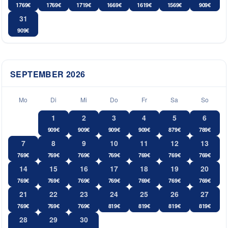
1769
€
1769
€
1719
€
1669
€
1619
€
1569
€
909
€
31
909
€
SEPTEMBER
2026
Mo
Di
Mi
Do
Fr
Sa
So
1
2
3
4
5
6
909
€
909
€
909
€
909
€
879
€
789
€
7
8
9
10
11
12
13
769
€
769
€
769
€
769
€
769
€
769
€
769
€
14
15
16
17
18
19
20
769
€
769
€
769
€
769
€
769
€
769
€
769
€
21
22
23
24
25
26
27
769
€
769
€
769
€
819
€
819
€
819
€
819
€
28
29
30