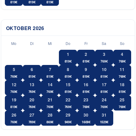
819
€
819
€
819
€
OKTOBER
2026
Mo
Di
Mi
Do
Fr
Sa
So
1
2
3
4
819
€
819
€
769
€
769
€
5
6
7
8
9
10
11
769
€
819
€
819
€
819
€
819
€
819
€
769
€
12
13
14
15
16
17
18
769
€
769
€
769
€
819
€
819
€
819
€
819
€
19
20
21
22
23
24
25
819
€
769
€
769
€
769
€
769
€
769
€
769
€
26
27
28
29
30
31
769
€
789
€
869
€
949
€
1609
€
1529
€