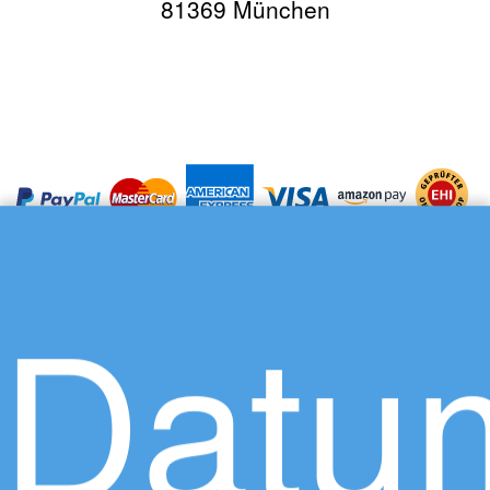
81369 München
Datu
Über uns
Karriere
Datenschutz
Impressum
AGB
Presse
So funktioniert Travador
Lexikon - Begriffe schnell erklärt
Kontaktieren Sie uns
bei Facebook
bei Instagram
Newsletter-Anmeldung