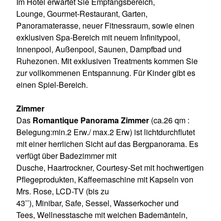
Im Hotel erwartet Sie Empfangsbereich,
Lounge, Gourmet-Restaurant, Garten,
Panoramaterasse, neuer Fitnessraum, sowie einen
exklusiven Spa-Bereich mit neuem Infinitypool,
Innenpool, Außenpool, Saunen, Dampfbad und
Ruhezonen. Mit exklusiven Treatments kommen Sie
zur vollkommenen Entspannung. Für Kinder gibt es
einen Spiel-Bereich.
Zimmer
Das
Romantique Panorama Zimmer
(ca.26 qm :
Belegung:min.2 Erw./ max.2 Erw) ist lichtdurchflutet
mit einer herrlichen Sicht auf das Bergpanorama. Es
verfügt über Badezimmer mit
Dusche, Haartrockner, Courtesy-Set mit hochwertigen
Pflegeprodukten, Kaffeemaschine mit Kapseln von
Mrs. Rose, LCD-TV (bis zu
43’’), Minibar, Safe, Sessel, Wasserkocher und
Tees, Wellnesstasche mit weichen Bademänteln,