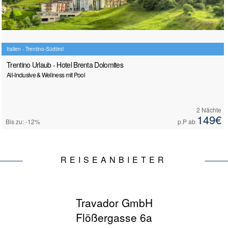
Italien - Trentino-Südtirol
Trentino Urlaub - Hotel Brenta Dolomites
All-Inclusive & Wellness mit Pool
2 Nächte
149€
Bis zu: -12%
p.P ab
REISEANBIETER
Travador GmbH
Flößergasse 6a