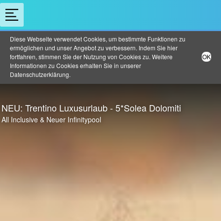
Diese Webseite verwendet Cookies, um bestimmte Funktionen zu
ermöglichen und unser Angebot zu verbessern. Indem Sie hier
fortfahren, stimmen Sie der Nutzung von Cookies zu. Weitere
OK
Informationen zu Cookies erhalten Sie in unserer
Datenschutzerklärung
.
NEU: Trentino Luxusurlaub - 5*Solea Dolomiti
All Inclusive & Neuer Infinitypool