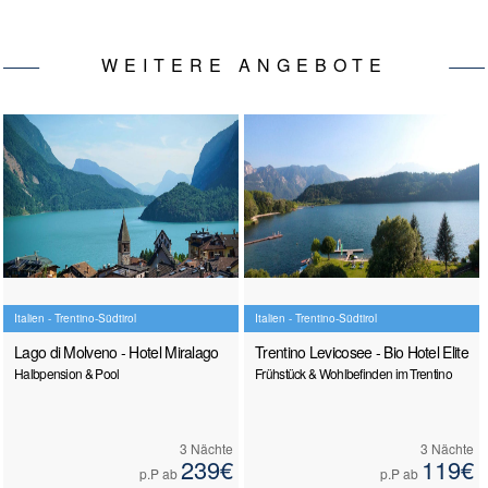
WEITERE ANGEBOTE
Italien - Trentino-Südtirol
Italien - Trentino-Südtirol
Lago di Molveno - Hotel Miralago
Trentino Levicosee - Bio Hotel Elite
Halbpension & Pool
Frühstück & Wohlbefinden im Trentino
3 Nächte
3 Nächte
239€
119€
p.P ab
p.P ab