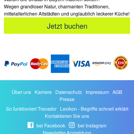
Wegen grandioser Natur, charmanten Traditionen,
mittelalterlichen Altstädten und unglaublich leckerer Küche!
Jetzt buchen
Über uns
Karriere
Datenschutz
Impressum
AGB
Presse
So funktioniert Travador
Lexikon - Begriffe schnell erklärt
Kontaktieren Sie uns
bei Facebook
bei Instagram
Newsletter-Anmeldung