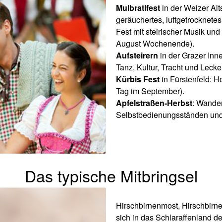
Mulbratlfest
in der Weizer Al
geräuchertes, luftgetrocknete
Fest mit steirischer Musik und
August Wochenende).
Aufsteirern
in der Grazer Inn
Tanz, Kultur, Tracht und Leck
Kürbis Fest
in Fürstenfeld: 
Tag im September).
Apfelstraßen-Herbst
: Wander
Selbstbedienungsständen und
Das typische Mitbringsel
Hirschbirnenmost, Hirschbirne
sich in das Schlaraffenland de