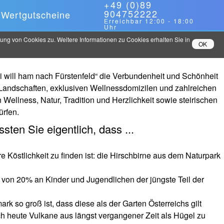
+49 (0)89
904752222
Wertgutscheine
Erreichbar
12:00
-
18:00
Uhr
ng von Cookies zu. Weitere Informationen zu Cookies erhalten Sie in
OK
 will ham nach Fürstenfeld“ die Verbundenheit und Schönheit
 Landschaften, exklusiven Wellnessdomizilen und zahlreichen
Wellness, Natur, Tradition und Herzlichkeit sowie steirischen
ürfen.
sten Sie eigentlich, dass ...
e Köstlichkeit zu finden ist: die Hirschbirne aus dem Naturpark
 von 20% an Kinder und Jugendlichen der jüngste Teil der
mark so groß ist, dass diese als der Garten Österreichs gilt
h heute Vulkane aus längst vergangener Zeit als Hügel zu