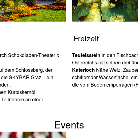
Freizeit
urch Schokoladen-Theater &
Teufelsstein
in den Fischbach
Österreichs mit seinen drei ü
uf dem Schlossberg, der
Katerloch
Nähe Weiz: Zauberh
p: die SKYBAR Graz – ein
schillernder Wasserfläche, e
nden.
die vom Boden emporragen (
hen Kürbiskernöl
e Teilnahme an einer
Events