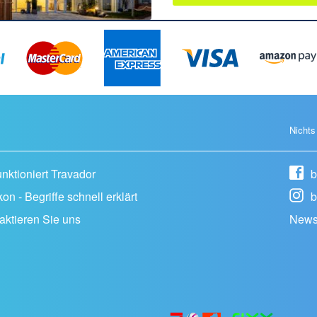
Nichts
unktioniert Travador
b
on - Begriffe schnell erklärt
b
aktieren Sie uns
News