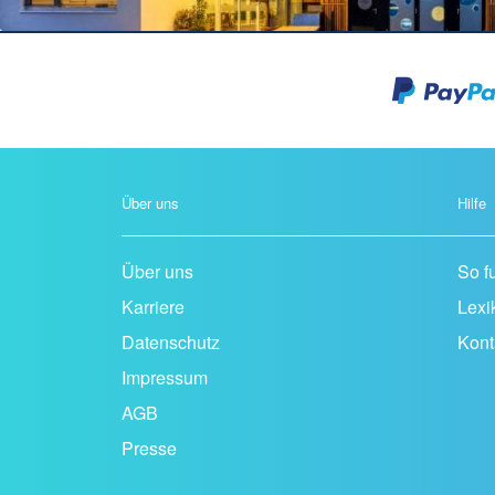
Über uns
Hilfe
Über uns
So f
Karriere
Lexik
Datenschutz
Kont
Impressum
AGB
Presse