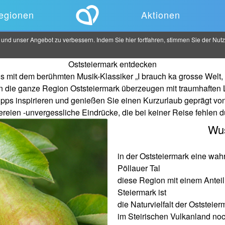
egionen
Aktionen
d unser Angebot zu verbessern. Indem Sie hier fortfahren, stimmen Sie der Nutzu
Oststeiermark entdecken
it dem berühmten Musik-Klassiker „I brauch ka grosse Welt, i
ern die ganze Region Oststeiermark überzeugen mit traumhaften
ps inspirieren und genießen Sie einen Kurzurlaub geprägt von 
reien -unvergessliche Eindrücke, die bei keiner Reise fehlen d
Wus
in der Oststeiermark eine wahr
Pöllauer Tal
diese Region mit einem Anteil
Steiermark ist
die Naturvielfalt der Oststeier
im Steirischen Vulkanland noc