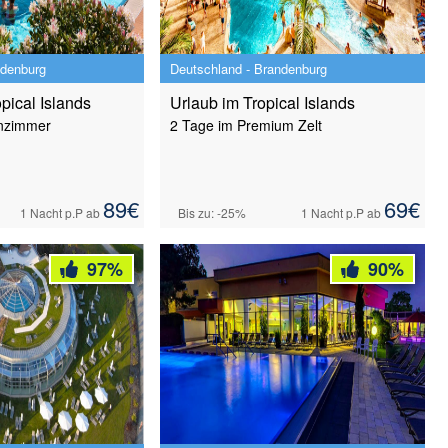
ndenburg
Deutschland - Brandenburg
opical Islands
Urlaub im Tropical Islands
nzimmer
2 Tage im Premium Zelt
89
€
69
€
1 Nacht
p.P ab
Bis zu: -25%
1 Nacht
p.P ab
97
%
90
%