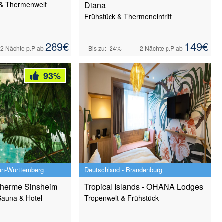
& Thermenwelt
Diana
Frühstück & Thermeneintritt
289
€
149
€
2 Nächte
p.P ab
Bis zu: -24%
2 Nächte
p.P ab
93
%
en-Württemberg
Deutschland - Brandenburg
 Therme Sinsheim
Tropical Islands - OHANA Lodges
 Sauna & Hotel
Tropenwelt & Frühstück