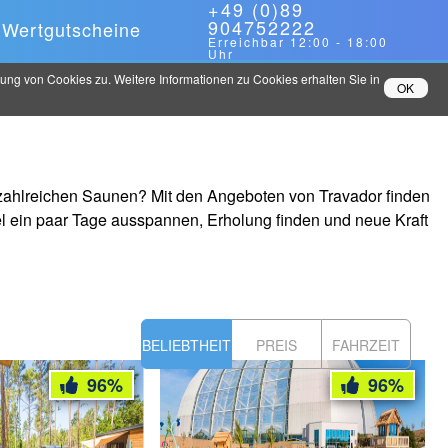
+49 (0)89
904752222
Wertgutscheine
Erreichbar
12:00
-
18:00
Uhr
ng von Cookies zu. Weitere Informationen zu Cookies erhalten Sie in
OK
d zahlreichen Saunen? Mit den Angeboten von Travador finden
l ein paar Tage ausspannen, Erholung finden und neue Kraft
BELIEBTHEIT
PREIS
FAHRZEIT
96
%
96
%