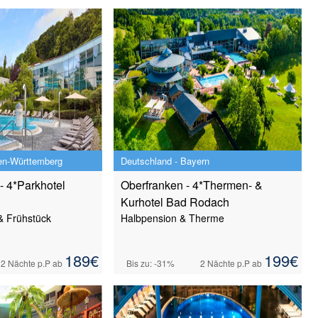
en-Württemberg
Deutschland - Bayern
- 4*Parkhotel
Oberfranken - 4*Thermen- &
Kurhotel Bad Rodach
 Frühstück
Halbpension & Therme
189
€
199
€
2 Nächte
p.P ab
Bis zu: -31%
2 Nächte
p.P ab