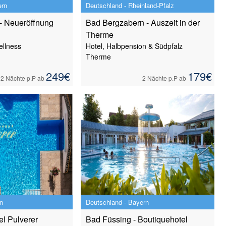
ern
Deutschland - Rheinland-Pfalz
- Neueröffnung
Bad Bergzabern - Auszeit in der
Therme
llness
Hotel, Halbpension & Südpfalz
Therme
249
€
179
€
2 Nächte
p.P ab
2 Nächte
p.P ab
n
Deutschland - Bayern
el Pulverer
Bad Füssing - Boutiquehotel