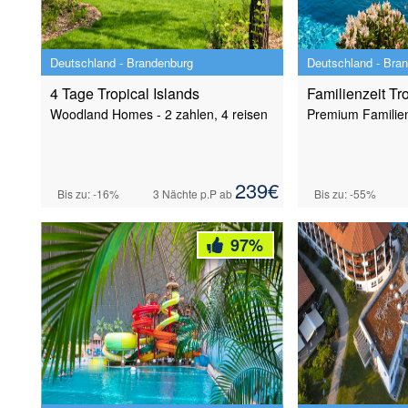
Deutschland - Brandenburg
Deutschland - Bra
4 Tage Tropical Islands
Familienzeit Tr
Woodland Homes - 2 zahlen, 4 reisen
Premium Familie
239
€
Bis zu: -16%
3 Nächte
p.P ab
Bis zu: -55%
97
%