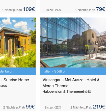
109
€
79
€
1 Nacht
p.P ab
Bis zu: -24%
1 Nacht
p.P ab
ndenburg
Italien - Südtirol
s - Sunrise Home
Vinschgau - Mei Auszeit Hotel &
haus
Meran Therme
Halbpension & Thermeneintritt
99
€
219
€
2 Nächte
p.P ab
Bis zu: -22%
2 Nächte
p.P ab