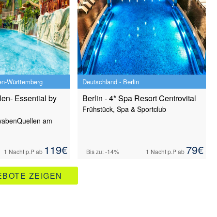
en-Württemberg
Deutschland - Berlin
n- Essential by
Berlin - 4* Spa Resort Centrovital
Frühstück, Spa & Sportclub
wabenQuellen am
119
€
79
€
1 Nacht
p.P ab
Bis zu: -14%
1 Nacht
p.P ab
BOTE ZEIGEN