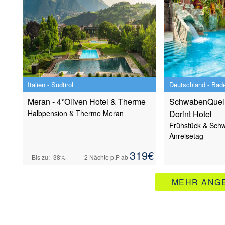
Italien - Südtirol
Deutschland - Bad
Meran - 4*Oliven Hotel & Therme
SchwabenQuelle
Halbpension & Therme Meran
Dorint Hotel
Frühstück & Sch
Anreisetag
319
€
Bis zu: -38%
2 Nächte
p.P ab
MEHR ANGE