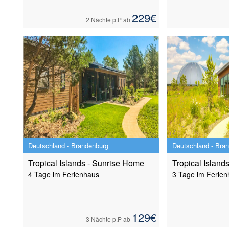
229
€
2 Nächte
p.P ab
Deutschland - Brandenburg
Deutschland - Bra
Tropical Islands - Sunrise Home
Tropical Island
4 Tage im Ferienhaus
3 Tage im Ferien
129
€
3 Nächte
p.P ab