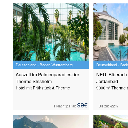
Deutschland - Baden-Württemberg
Deutschland - Bad
Auszeit im Palmenparadies der
NEU: Biberach 
Therme Sinsheim
Jordanbad
Hotel mit Frühstück & Therme
9000m² Therme &
99
€
1 Nacht
p.P ab
Bis zu: -22%