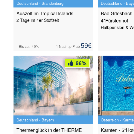
Deutschland - Brandenburg
Deutschland - Bay
Auszeit im Tropical Islands
Bad Griesbach 
2 Tage im 4er Stoffzelt
4*Fürstenhof
Halbpension & We
59
€
Bis zu: -49%
1 Nacht
p.P ab
96
%
Deutschland - Bayern
Österreich - Kärnte
Thermenglück in der THERME
Kärnten - 5*Hot