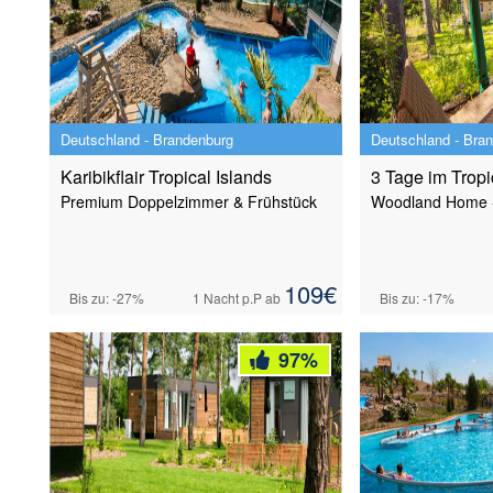
Deutschland - Brandenburg
Deutschland - Bra
Karibikflair Tropical Islands
3 Tage im Tropi
Premium Doppelzimmer & Frühstück
Woodland Home - 
109
€
Bis zu: -27%
1 Nacht
p.P ab
Bis zu: -17%
97
%