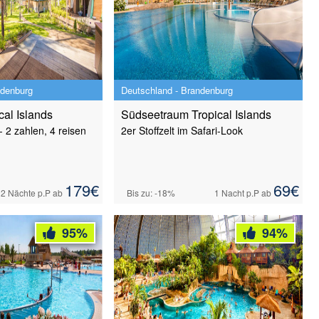
ndenburg
Deutschland - Brandenburg
cal Islands
Südseetraum Tropical Islands
2 zahlen, 4 reisen
2er Stoffzelt im Safari-Look
179
€
69
€
2 Nächte
p.P ab
Bis zu: -18%
1 Nacht
p.P ab
95
%
94
%