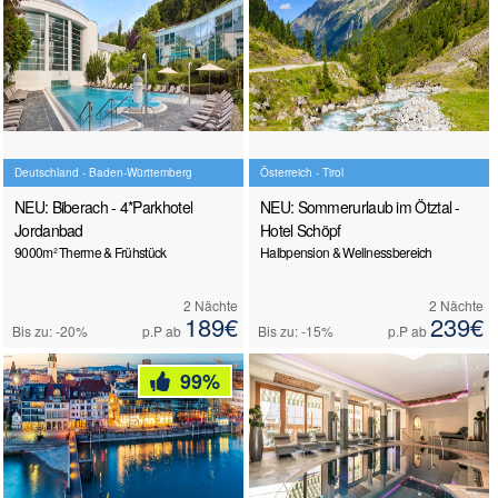
Deutschland - Baden-Württemberg
Österreich - Tirol
NEU: Biberach - 4*Parkhotel
NEU: Sommerurlaub im Ötztal -
Jordanbad
Hotel Schöpf
9000m² Therme & Frühstück
Halbpension & Wellnessbereich
2 Nächte
2 Nächte
189€
239€
Bis zu: -20%
p.P ab
Bis zu: -15%
p.P ab
99%