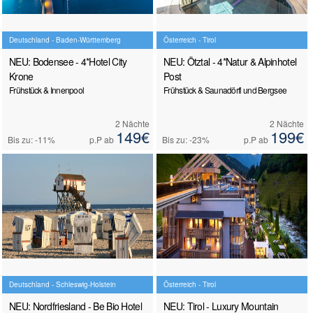
Deutschland - Baden-Württemberg
Österreich - Tirol
NEU: Bodensee - 4*Hotel City
NEU: Ötztal - 4*Natur & Alpinhotel
Krone
Post
Frühstück & Innenpool
Frühstück & Saunadörfl und Bergsee
2 Nächte
2 Nächte
149€
199€
Bis zu: -11%
p.P ab
Bis zu: -23%
p.P ab
Deutschland - Schleswig-Holstein
Österreich - Tirol
NEU: Nordfriesland - Be Bio Hotel
NEU: Tirol - Luxury Mountain