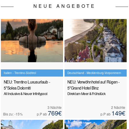
NEUE ANGEBOTE
Italien - Trentino-Südtirol
Deutschland - Mecklenburg-Vorpommern
NEU: Trentino Luxusurlaub -
NEU: Verwöhnhotel auf Rügen -
5*Solea Dolomiti
5*Grand Hotel Binz
All Inclusive & Neuer Infinitypool
Direkt am Meer & Frühstück
3 Nächte
2 Nächte
769€
149€
Bis zu: -15%
p.P ab
p.P ab