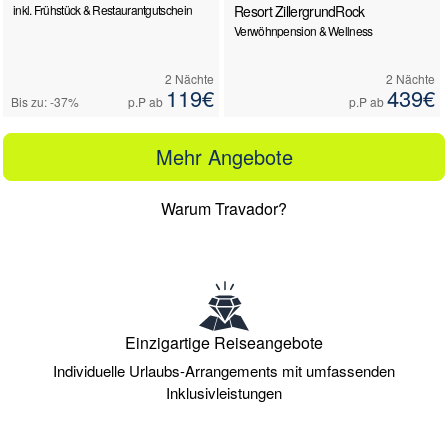
inkl. Frühstück & Restaurantgutschein
Resort ZillergrundRock
Verwöhnpension & Wellness
2 Nächte
2 Nächte
119€
439€
Bis zu: -37%
p.P ab
p.P ab
Mehr Angebote
Warum Travador?
Einzigartige Reiseangebote
Individuelle Urlaubs-Arrangements mit umfassenden
Inklusivleistungen