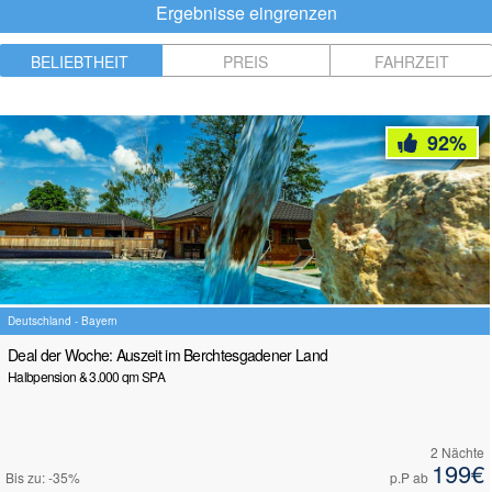
Ergebnisse eingrenzen
BELIEBTHEIT
PREIS
FAHRZEIT
92
%
Deutschland - Bayern
Deal der Woche: Auszeit im Berchtesgadener Land
Halbpension & 3.000 qm SPA
2 Nächte
199
€
Bis zu: -35%
p.P ab